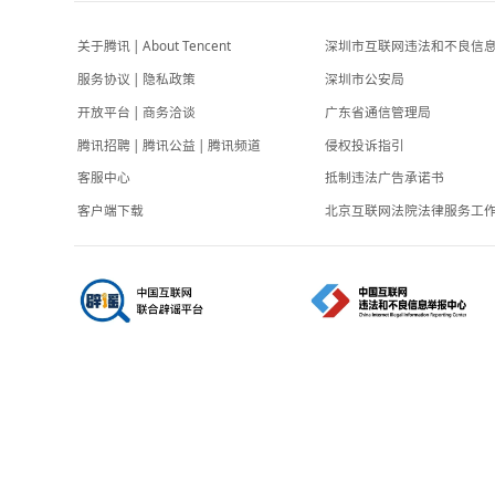
政事儿
1小时前
敬一丹个人账号更新，此前曾置顶网友“不信
谣，不传谣”留言
极目新闻
43分钟前
关于腾讯
|
About Tencent
深圳市互联网
服务协议
|
隐私政策
深圳市公安局
开放平台
|
商务洽谈
广东省通信管
腾讯招聘
|
腾讯公益
|
腾讯频道
侵权投诉指引
客服中心
抵制违法广告
客户端下载
北京互联网法