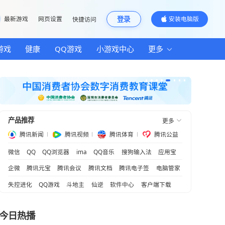
邮箱
最新游戏
网页设置
快捷访问
汽车
房产
游戏
健康
QQ游戏
小游
产品推荐
腾讯新闻
腾讯视频
腾
微信
QQ
QQ浏览器
ima
QQ音乐
游强国
企微
腾讯元宝
腾讯会议
腾讯文档
失控进化
QQ游戏
斗地主
仙逆
软
中国购”