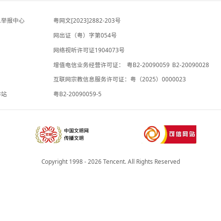
红星新闻
4小时前
宇树IPO的财富盛宴，注定只有少数人赚
专题
到
-7小时前
违法和不良信息举报中心
粤网文[2023]2882-203号
网出证（粤）字第054号
理局
网络视听许可证1904073号
增值电信业务经营许可证：
粤B2-20
承诺书
互联网宗教信息服务许可证：粤（2025
院法律服务工作站
粤B2-20090059-5