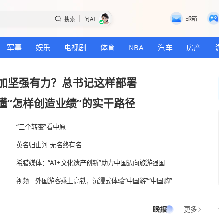
搜索
问AI
国际
军事
娱乐
电视剧
体育
NBA
设得更加坚强有力？总书记这样部署
命
|
读懂“怎样创造业绩”的实干路径
“三个转变”看中原
英名归山河 无名终有名
人
希腊媒体：“AI+文化遗产创新”助力中国迈向旅
？
视频｜外国游客乘上高铁，沉浸式体验“中国游”“