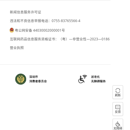
日本广岛废墟旁响起抗议声：勿忘历史、
我国编制完成新版全月地质图
新闻信息服务许可证
违法和不良信息举报电话：0755-83765
粤公网安备 44030002000001号
090059
B2-20090028
互联网药品信息服务资格证书：（粤）—
）0000023
营业执照