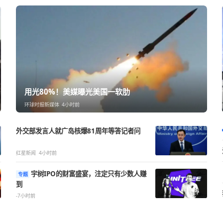
犯加沙地
用光80%！美媒曝光美国一软肋
环球时报新媒体
4小时前
外交部发言人就广岛核爆81周年等答记者问