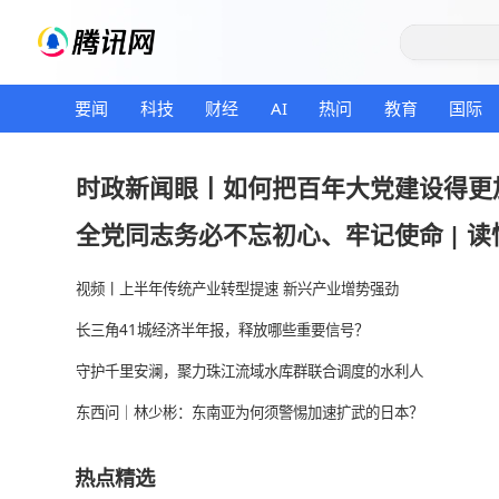
要闻
科技
财经
AI
热问
教育
时政新闻眼丨如何把百年大党建
全党同志务必不忘初心、牢记使
视频丨上半年传统产业转型提速 新兴产业增势强劲
长三角41城经济半年报，释放哪些重要信号？
守护千里安澜，聚力珠江流域水库群联合调度的水利
东西问｜林少彬：东南亚为何须警惕加速扩武的日本