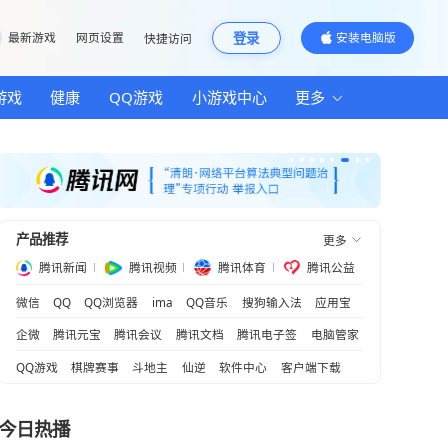
邮箱
最新游戏
网页设置
快捷访问
汽车
房产
游戏
健康
QQ游戏
小游
产品推荐
新活力
腾讯新闻
腾讯视频
腾
微信
QQ
QQ浏览器
ima
QQ音乐
企微
腾讯元宝
腾讯会议
腾讯文档
QQ游戏
棋牌赛事
斗地主
仙逆
软