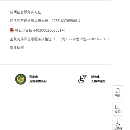
前7个月我国货物贸易进出口总值30.13
中央气象台：台风“白海豚”或将于9日下
新闻信息服务许可证
违法和不良信息举报电话：0755-83765
粤公网安备 44030002000001号
090059
B2-20090028
互联网药品信息服务资格证书：（粤）—
）0000023
营业执照