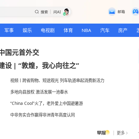
搜索
问AI
国际
军事
娱乐
电视剧
体育
NBA
年以来中国元首外交
各方面建设
|
“敦煌，我心向往之”
性
视频丨跨省购物、短途观光 列车轨道串起消费
察
多地向县放权 激活发展一池春水
“China Cool”火了，老外爱上中国避暑游
问
中非务实合作赢得非洲青年高度认同