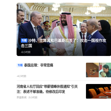
热点精选
沙特、土耳其和巴基斯坦签了：攻击一
专题
击三国
-6小时前
泰国总理：非常悲痛
专题