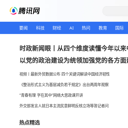
要闻
科技
财经
AI
热问
教育
时政新闻眼丨从四个维度读懂今
以党的政治建设为统领加强党的
视频丨最新外贸数据公布 四个关键词解读中国经济韧
《整治形式主义为基层减负若干规定》出台两周年观
“青春有理 字在其中”网络大思政课开讲
外交部发言人就日本主流民意鲜明反核立场等答记者