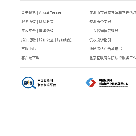
-4小时前
河南省人社厅回应“带薪错峰休假通知”引关
注：表述不够准确，待修改后印发
界面新闻
-3小时前
关于腾讯
|
About Tencent
深圳市互联网
服务协议
|
隐私政策
深圳市公安局
开放平台
|
商务洽谈
广东省通信管
腾讯招聘
|
腾讯公益
|
腾讯频道
侵权投诉指引
客服中心
抵制违法广告
客户端下载
北京互联网法