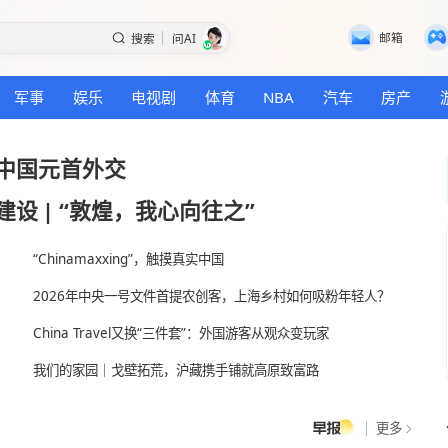
搜索
问AI
国际
军事
娱乐
电视剧
体育
NBA
年以来中国元首外交
各方面建设
|
“敦煌，我心向往之”
“Chinamaxxing”，触摸真实中国
2026年中央一号文件首提农创客，上海乡村如
China Travel又换“三件套”：外国游客从观众
我们的家园｜戈壁拓荒，沪藏携手铺就高原致