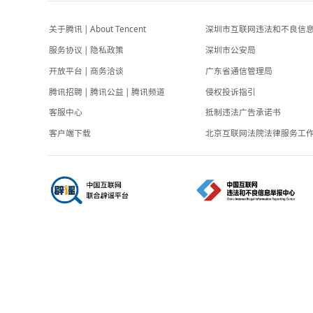
环球网
-3小时前
河南省人社厅回应“带薪错峰休假通知”引关
注：表述不够准确，待修改后印发
界面新闻
-7小时前
关于腾讯
|
About Tencent
深圳市互联网
服务协议
|
隐私政策
深圳市公安局
开放平台
|
商务洽谈
广东省通信管
腾讯招聘
|
腾讯公益
|
腾讯频道
侵权投诉指引
客服中心
抵制违法广告
客户端下载
北京互联网法