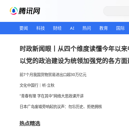
要闻
科技
财经
AI
热问
教育
时政新闻眼丨从四个维度读懂今
以党的政治建设为统领加强党的
前7个月我国货物贸易进出口超30万亿元
文化中国行｜听·立秋
“青春有理 字在其中”网络大思政课开讲
日本广岛废墟旁响起抗议声：勿忘历史、拒绝拥核