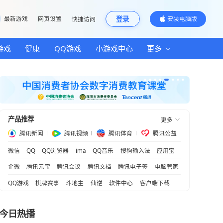
邮箱
最新游戏
网页设置
快捷访问
汽车
房产
游戏
健康
QQ游戏
小游
产品推荐
腾讯新闻
腾讯视频
腾
何吸粉年轻人？
微信
QQ
QQ浏览器
ima
QQ音乐
变玩家
企微
腾讯元宝
腾讯会议
腾讯文档
QQ游戏
棋牌赛事
斗地主
仙逆
软
富路