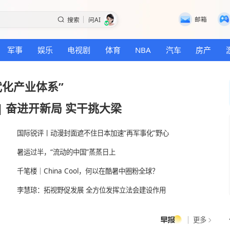
搜索
问AI
国际
军事
娱乐
电视剧
体育
NBA
建设现代化产业体系”
稳健开局
|
奋进开新局 实干挑大梁
国际锐评丨动漫封面遮不住日本加速“再军事化”
暑运过半，“流动的中国”蒸蒸日上
千笔楼｜China Cool，何以在酷暑中圈粉全球
李慧琼：拓视野促发展 全方位发挥立法会建设