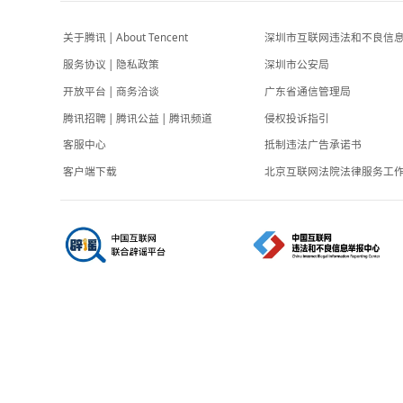
-2小时前
AI资产重估、科技主线转向，股市的光
直播中
照向何方？
腾讯财经
3小时前
关于腾讯
|
About Tencent
深圳市互联网
服务协议
|
隐私政策
深圳市公安局
开放平台
|
商务洽谈
广东省通信管
腾讯招聘
|
腾讯公益
|
腾讯频道
侵权投诉指引
客服中心
抵制违法广告
客户端下载
北京互联网法