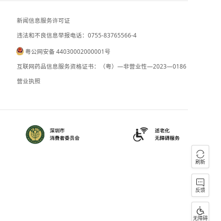
伊朗副外长：霍尔木兹海峡协议接近收尾
阿根廷对巴西降级双边外交关系表示遗憾
新闻信息服务许可证
违法和不良信息举报电话：0755-83765
粤公网安备 44030002000001号
090059
B2-20090028
互联网药品信息服务资格证书：（粤）—
）0000023
营业执照