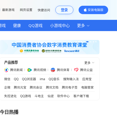
邮箱
最新游戏
网页设置
快捷访问
汽车
房产
游戏
健康
QQ游戏
小游
产品推荐
野心
腾讯新闻
腾讯视频
腾
微信
QQ
QQ浏览器
ima
QQ音乐
？
企微
腾讯元宝
腾讯会议
腾讯文档
失控进化
QQ游戏
斗地主
仙逆
软
作用