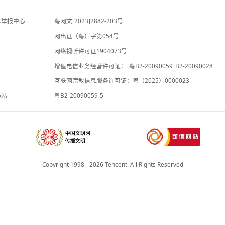
-5小时前
河南发布休假新政：领导带头休假，推动
专题
全员应休尽休、休满休足
-4小时前
违法和不良信息举报中心
粤网文[2023]2882-203号
网出证（粤）字第054号
理局
网络视听许可证1904073号
增值电信业务经营许可证：
粤B2-20
承诺书
互联网宗教信息服务许可证：粤（2025
院法律服务工作站
粤B2-20090059-5