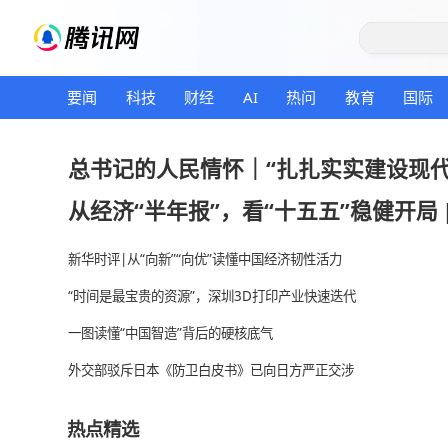
要闻
科技
财经
AI
热问
教育
总书记的人民情怀｜“扎扎实实
从经济“半年报”，看“十五五”
新华时评|从“向新”“向优”读懂中国经济韧性活力
“时间是最宝贵的资源”，深圳3D打印产业快速迭代
一图读懂“中国智造”背后的硬核底气
外交部驳斥日本《防卫白皮书》已向日方严正交涉