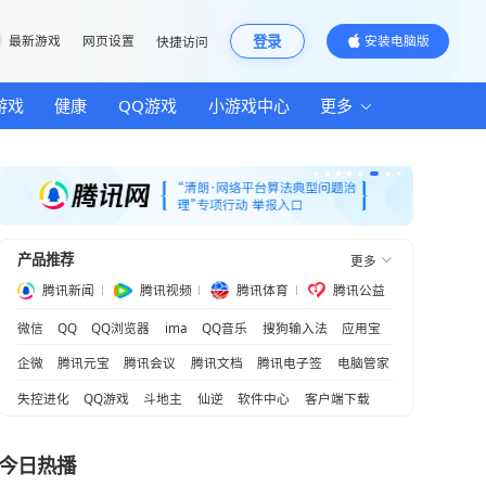
邮箱
最新游戏
网页设置
快捷访问
汽车
房产
游戏
健康
QQ游戏
小游
气派
你
产品推荐
谎言
腾讯新闻
腾讯视频
腾
微信
QQ
QQ浏览器
ima
QQ音乐
企微
腾讯元宝
腾讯会议
腾讯文档
失控进化
QQ游戏
斗地主
仙逆
软
AI模型”