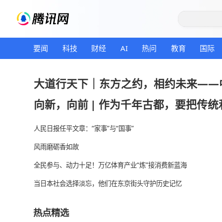
要闻
科技
财经
AI
热问
教育
大道行天下｜东方之约，相约未
向新，向前
|
作为千年古都，要
人民日报任平文章：“家事”与“国事”
风雨磨砺香如故
全民参与、动力十足！万亿体育产业“炼”接消费新蓝
当日本社会选择淡忘，他们在东京街头守护历史记忆