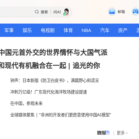
搜索
问AI
国际
军事
娱乐
电视剧
体育
NBA
来——中国元首外交的世界情怀与大国
把传统和现代有机融合在一起
|
追光的
钟声：日本新版《防卫白皮书》，满篇野心和
冲刺万亿级！广东现代化海洋牧场建设提速
海
在中国，参观未来
全球媒体聚焦 | “非洲的开发者们更愿意使用中国