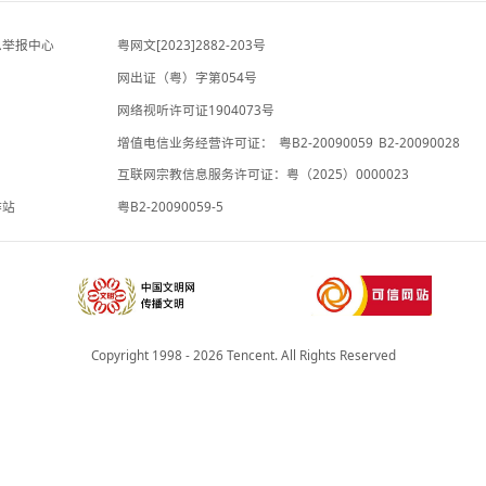
澎湃新闻
-5小时前
余井红（女，27岁），警方悬赏8万元通缉
新京报
-5小时前
违法和不良信息举报中心
粤网文[2023]2882-203号
网出证（粤）字第054号
理局
网络视听许可证1904073号
增值电信业务经营许可证：
粤B2-20
承诺书
互联网宗教信息服务许可证：粤（2025
院法律服务工作站
粤B2-20090059-5