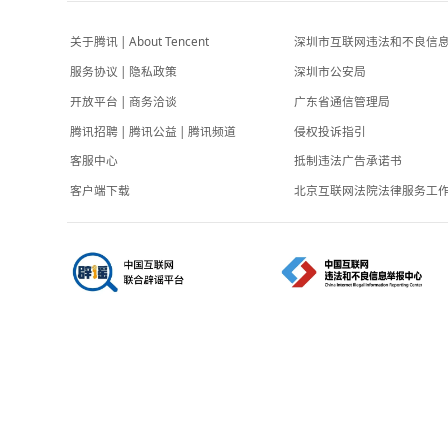
-2小时前
8款新车围攻小米SU7，为何再难出爆款？新势
力销冠认栽：轿车太难做了
远光灯
-5小时前
关于腾讯
|
About Tencent
深圳市互联网
服务协议
|
隐私政策
深圳市公安局
开放平台
|
商务洽谈
广东省通信管
腾讯招聘
|
腾讯公益
|
腾讯频道
侵权投诉指引
客服中心
抵制违法广告
客户端下载
北京互联网法