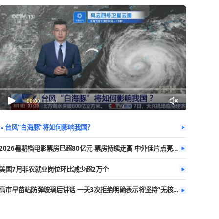
今日热播
更多
海等7省市局
00:00
/
02:20
台风“白海豚”将如何影响我国？