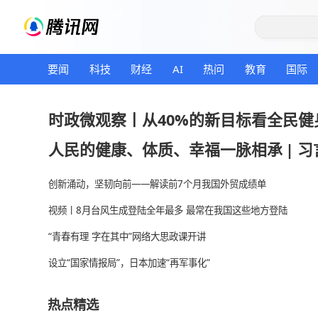
要闻
科技
财经
AI
热问
教育
时政微观察丨从40%的新目标
人民的健康、体质、幸福一脉相
创新涌动，坚韧向前——解读前7个月我国外贸成绩单
视频丨8月台风生成登陆全年最多 最常在我国这些地
“青春有理 字在其中”网络大思政课开讲
设立“国家情报局”，日本加速“再军事化”