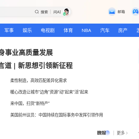
搜索
问AI
国际
军事
娱乐
电视剧
体育
NBA
看全民健身事业高质量发展
承
|
习言道
|
新思想引领新征程
柔性制造，高效匹配差异化需求
方登陆
暖心改造让城市“边角”资源“动”起来“活”起来
来中国，扫货“新特产”
美国前州议员：中国持续在国际事务中发挥引