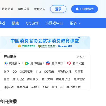
邮箱
最新游戏
网页设置
快捷访问
汽车
房产
游戏
健康
QQ游戏
小游
产品推荐
腾讯新闻
腾讯视频
腾
微信
QQ
QQ浏览器
ima
QQ音乐
企微
腾讯元宝
腾讯会议
腾讯文档
QQ游戏
棋牌赛事
斗地主
仙逆
软
领作用