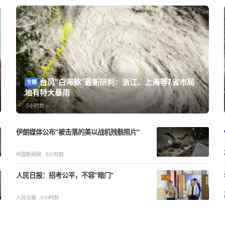
台风“白海豚”最新研判：浙江、上
专题
况危急
地有特大暴雨
-5小时前
伊朗媒体公布“被击落的美以战机残骸照片”