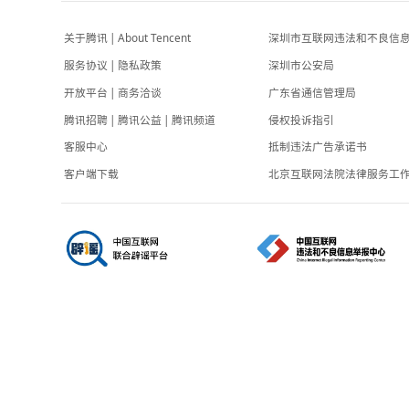
政事儿
-5小时前
涉案近20亿！杉杉股份被起诉追债，郑永刚遗
孀及儿子卷入，公司回应
红星新闻
-6小时前
关于腾讯
|
About Tencent
深圳市互联网
服务协议
|
隐私政策
深圳市公安局
开放平台
|
商务洽谈
广东省通信管
腾讯招聘
|
腾讯公益
|
腾讯频道
侵权投诉指引
客服中心
抵制违法广告
客户端下载
北京互联网法