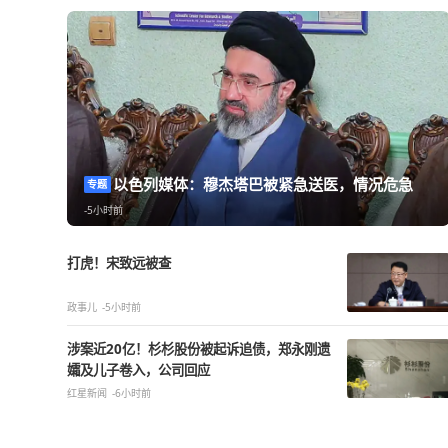
热点精选
以色列媒体：穆杰塔巴被紧急送医，情
专题
-5小时前
打虎！宋致远被查