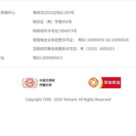
-6小时前
夜读丨发现老公跟别人在做试管婴儿，有
专题
多崩溃
-4小时前
违法和不良信息举报中心
粤网文[2023]2882-203号
网出证（粤）字第054号
理局
网络视听许可证1904073号
增值电信业务经营许可证：
粤B2-20
承诺书
互联网宗教信息服务许可证：粤（2025
院法律服务工作站
粤B2-20090059-5