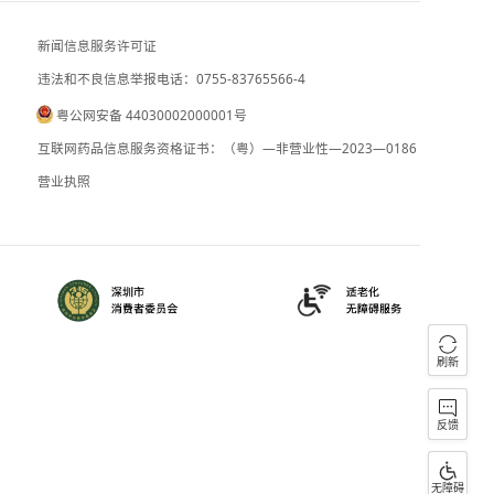
伊朗副外长：霍尔木兹海峡协议接近收尾
阿根廷对巴西降级双边外交关系表示遗憾
新闻信息服务许可证
违法和不良信息举报电话：0755-83765
粤公网安备 44030002000001号
090059
B2-20090028
互联网药品信息服务资格证书：（粤）—
）0000023
营业执照