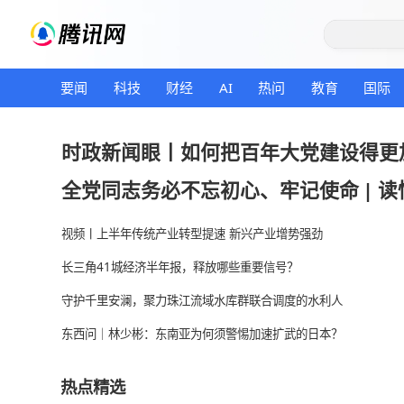
要闻
科技
财经
AI
热问
教育
时政新闻眼丨如何把百年大党建
全党同志务必不忘初心、牢记使
视频丨上半年传统产业转型提速 新兴产业增势强劲
长三角41城经济半年报，释放哪些重要信号？
守护千里安澜，聚力珠江流域水库群联合调度的水利
东西问｜林少彬：东南亚为何须警惕加速扩武的日本