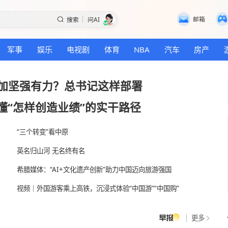
搜索
问AI
国际
军事
娱乐
电视剧
体育
NBA
设得更加坚强有力？总书记这样部署
命
|
读懂“怎样创造业绩”的实干路径
“三个转变”看中原
英名归山河 无名终有名
人
希腊媒体：“AI+文化遗产创新”助力中国迈向旅
？
视频｜外国游客乘上高铁，沉浸式体验“中国游”“