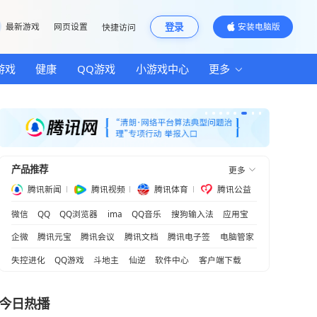
邮箱
最新游戏
网页设置
快捷访问
汽车
房产
游戏
健康
QQ游戏
小游
产品推荐
腾讯新闻
腾讯视频
腾
微信
QQ
QQ浏览器
ima
QQ音乐
游强国
企微
腾讯元宝
腾讯会议
腾讯文档
失控进化
QQ游戏
斗地主
仙逆
软
中国购”