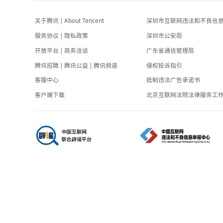
红星新闻
-4小时前
“梅姨”真名曝光，被拐儿童父亲：我想问
专题
她“这些年睡得着吗”？
-6小时前
关于腾讯
|
About Tencent
深圳市互联网
服务协议
|
隐私政策
深圳市公安局
开放平台
|
商务洽谈
广东省通信管
腾讯招聘
|
腾讯公益
|
腾讯频道
侵权投诉指引
客服中心
抵制违法广告
客户端下载
北京互联网法