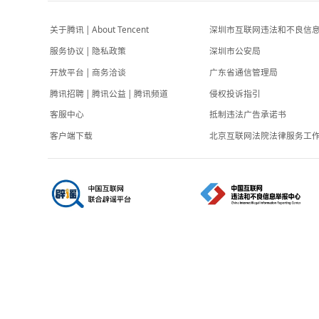
事机场附近曾有军用直升机撞上客机67人丧生
扬眼
-4小时前
胚胎案妻子与第三者对质遭丈夫驱赶
专题
-4小时前
关于腾讯
|
About Tencent
深圳市互联网
服务协议
|
隐私政策
深圳市公安局
开放平台
|
商务洽谈
广东省通信管
腾讯招聘
|
腾讯公益
|
腾讯频道
侵权投诉指引
客服中心
抵制违法广告
客户端下载
北京互联网法