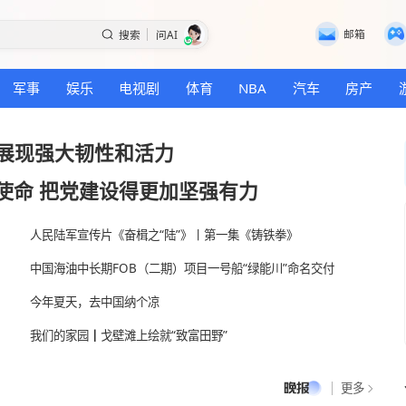
搜索
问AI
国际
军事
娱乐
电视剧
体育
NBA
国经济展现强大韧性和活力
砺初心使命 把党建设得更加坚强有力
人民陆军宣传片《奋楫之“陆”》丨第一集《铸铁
中国海油中长期FOB（二期）项目一号船“绿能
今年夏天，去中国纳个凉
我们的家园┃戈壁滩上绘就“致富田野”