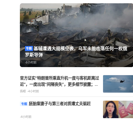
热点精选
基辅遭遇大规模空袭，乌军未能击落任
专题
罗斯导弹
-6小时前
官方证实“特朗普所乘直升机一度与客机距离过
近”，一度出现“间隔丧失”，更多细节披露；涉