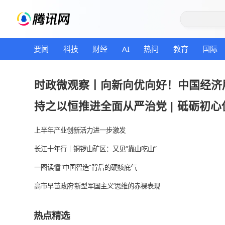
要闻
科技
财经
AI
热问
教育
时政微观察丨向新向优向好！中
持之以恒推进全面从严治党
|
砥
上半年产业创新活力进一步激发
长江十年行｜铜锣山矿区：又见“靠山吃山”
一图读懂“中国智造”背后的硬核底气
高市早苗政府‘新型军国主义’思维的赤裸表现