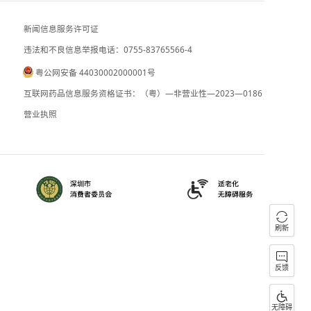
西班牙称约7万非法入境休达的移民已返
朝鲜谴责日本加速军事化
新闻信息服务许可证
违法和不良信息举报电话：0755-83765
粤公网安备 44030002000001号
090059
B2-20090028
互联网药品信息服务资格证书：（粤）—
）0000023
营业执照