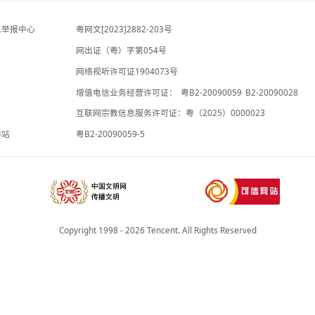
杰威尔音乐官方微博
-6小时前
“梅姨”真名“谢家梅”，被拐者钟彬收到检察院告
知书：拐卖大案正式进入审查起诉环节，“判她
死刑也弥补不了我们九个家庭”
大河报
-7小时前
违法和不良信息举报中心
粤网文[2023]2882-203号
网出证（粤）字第054号
理局
网络视听许可证1904073号
增值电信业务经营许可证：
粤B2-20
承诺书
互联网宗教信息服务许可证：粤（2025
院法律服务工作站
粤B2-20090059-5