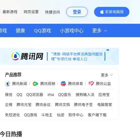
邮箱
最新游戏
网页设置
快捷访问
汽车
房产
游戏
健康
QQ游戏
小游
产品推荐
拳》
腾讯新闻
腾讯视频
腾
川”命名交付
微信
QQ
QQ浏览器
ima
QQ音乐
企微
腾讯元宝
腾讯会议
腾讯文档
失控进化
QQ游戏
斗地主
仙逆
软