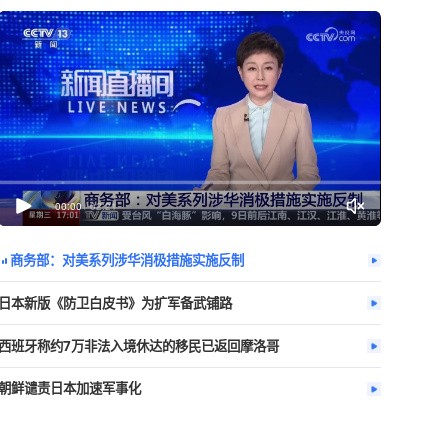
今日热播
更多
非常困难
00:00
/
02:21
商务部：对美系列涉华消极措施实施反
日本新版《防卫白皮书》为扩军备武铺路